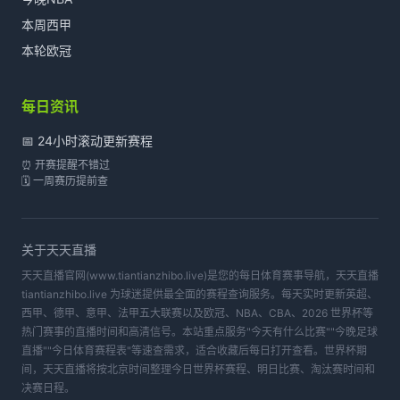
本周西甲
本轮欧冠
每日资讯
📅 24小时滚动更新赛程
⏰ 开赛提醒不错过
🗓️ 一周赛历提前查
关于
天天直播
天天直播官网(www.tiantianzhibo.live)是您的每日体育赛事导航，天天直播
tiantianzhibo.live 为球迷提供最全面的赛程查询服务。每天实时更新英超、
西甲、德甲、意甲、法甲五大联赛以及欧冠、NBA、CBA、2026 世界杯等
热门赛事的直播时间和高清信号。本站重点服务"今天有什么比赛""今晚足球
直播""今日体育赛程表"等速查需求，适合收藏后每日打开查看。世界杯期
间，天天直播将按北京时间整理今日世界杯赛程、明日比赛、淘汰赛时间和
决赛日程。