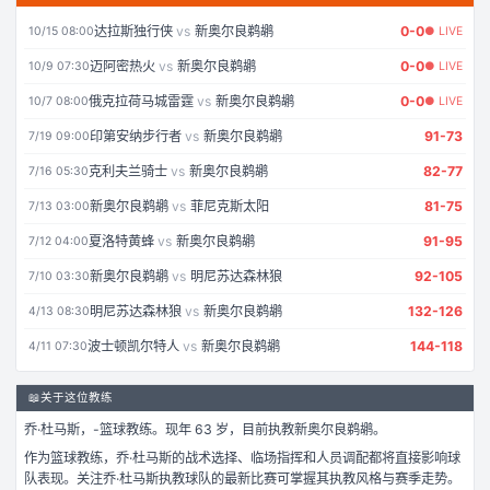
达拉斯独行侠
vs
新奥尔良鹈鹕
0
-
0
10/15 08:00
● LIVE
迈阿密热火
vs
新奥尔良鹈鹕
0
-
0
10/9 07:30
● LIVE
俄克拉荷马城雷霆
vs
新奥尔良鹈鹕
0
-
0
10/7 08:00
● LIVE
印第安纳步行者
vs
新奥尔良鹈鹕
91
-
73
7/19 09:00
克利夫兰骑士
vs
新奥尔良鹈鹕
82
-
77
7/16 05:30
新奥尔良鹈鹕
vs
菲尼克斯太阳
81
-
75
7/13 03:00
夏洛特黄蜂
vs
新奥尔良鹈鹕
91
-
95
7/12 04:00
新奥尔良鹈鹕
vs
明尼苏达森林狼
92
-
105
7/10 03:30
明尼苏达森林狼
vs
新奥尔良鹈鹕
132
-
126
4/13 08:30
波士顿凯尔特人
vs
新奥尔良鹈鹕
144
-
118
4/11 07:30
📖
关于这位教练
乔·杜马斯
，
-
篮球
教练。
现年 63 岁，
目前执教新奥尔良鹈鹕。
作为
篮球
教练，
乔·杜马斯
的战术选择、临场指挥和人员调配都将直接影响球
队表现。关注
乔·杜马斯
执教球队的最新比赛可掌握其执教风格与赛季走势。