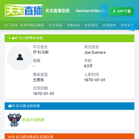
天天直播官网
tiantianzhibo.live
天天足球赛程
📱
APP下载
热门赛事
世界杯每日赛程
今日英超
今晚NBA
本轮欧冠
本周西甲
本轮意甲
👨‍💼
乔·杜马斯教练档案
中文姓名
英文姓名
乔·杜马斯
Joe Dumars
👤
国籍
年龄
-
63岁
教练类型
入职时间
主教练
1970-01-01
合同到期
1970-01-01
🏟️
乔·杜马斯当前执教
新奥尔良鹈鹕
📅
乔·杜马斯执教球队近期比赛