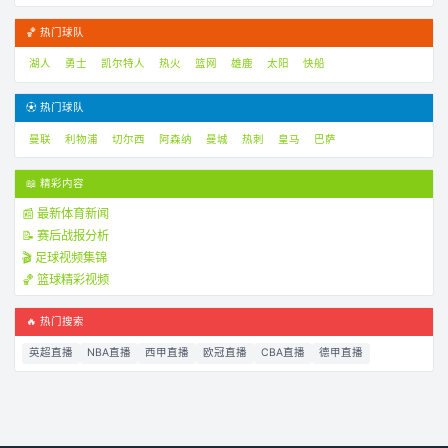
🏀 热门球队
湖人
勇士
凯尔特人
热火
篮网
雄鹿
太阳
快船
⚽ 热门球队
曼联
利物浦
切尔西
阿森纳
曼城
热刺
皇马
巴萨
📖 精彩内容
📰 最新体育新闻
📝 赛后战报分析
🎬 足球视频集锦
🏀 篮球精彩视频
🔥 热门搜索
英超直播
NBA直播
西甲直播
欧冠直播
CBA直播
德甲直播