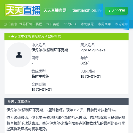
天天直播官网
tiantianzhibo.live
天天足球赛程
📱
APP下载
热门赛事
世界杯每日赛程
今日英超
今晚NBA
本轮欧冠
本周西甲
本轮意甲
👨‍💼
伊戈尔·米格利尼耶克斯教练档案
中文姓名
英文姓名
伊戈尔·米格利尼耶克斯
Igor Miglinieks
👤
国籍
年龄
-
62岁
教练类型
入职时间
临时主教练
1970-01-01
合同到期
1970-01-01
📖
关于这位教练
伊戈尔·米格利尼耶克斯
，
-
篮球
教练。
现年 62 岁，
目前尚未执教球队。
作为
篮球
教练，
伊戈尔·米格利尼耶克斯
的战术选择、临场指挥和人员调配都
将直接影响球队表现。关注
伊戈尔·米格利尼耶克斯
执教球队的最新比赛可掌
握其执教风格与赛季走势。