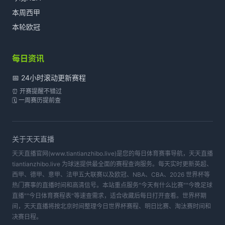
本周西甲
本轮欧冠
每日资讯
📅 24小时滚动更新赛程
⏰ 开赛提醒不错过
🗓️ 一周赛历提前查
关于
天天直播
天天直播官网(www.tiantianzhibo.live)是您的每日体育赛事导航，天天直播
tiantianzhibo.live 为球迷提供最全面的赛程查询服务。每天实时更新英超、
西甲、德甲、意甲、法甲五大联赛以及欧冠、NBA、CBA、2026 世界杯等
热门赛事的直播时间和高清信号。本站重点服务"今天有什么比赛""今晚足球
直播""今日体育赛程表"等速查需求，适合收藏后每日打开查看。世界杯期
间，天天直播将按北京时间整理今日世界杯赛程、明日比赛、淘汰赛时间和
决赛日程。