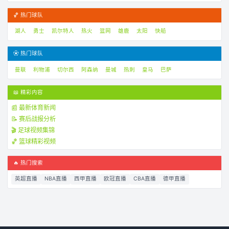
🏀 热门球队
湖人
勇士
凯尔特人
热火
篮网
雄鹿
太阳
快船
⚽ 热门球队
曼联
利物浦
切尔西
阿森纳
曼城
热刺
皇马
巴萨
📖 精彩内容
📰 最新体育新闻
📝 赛后战报分析
🎬 足球视频集锦
🏀 篮球精彩视频
🔥 热门搜索
英超直播
NBA直播
西甲直播
欧冠直播
CBA直播
德甲直播