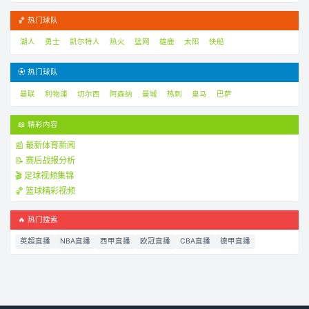
🏀 热门球队
湖人
勇士
凯尔特人
热火
篮网
雄鹿
太阳
快船
⚽ 热门球队
曼联
利物浦
切尔西
阿森纳
曼城
热刺
皇马
巴萨
📖 精彩内容
📰 最新体育新闻
📝 赛后战报分析
🎬 足球视频集锦
🏀 篮球精彩视频
🔥 热门搜索
英超直播
NBA直播
西甲直播
欧冠直播
CBA直播
德甲直播