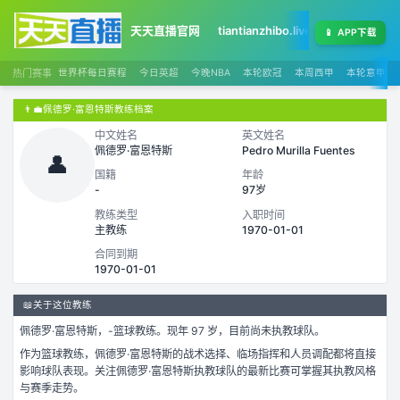
天天直播官网
tiantianzhibo.live
天天足球赛程
📱
APP下载
热门赛事
世界杯每日赛程
今日英超
今晚NBA
本轮欧冠
本周西甲
本轮意甲
👨‍💼
佩德罗·富恩特斯教练档案
中文姓名
英文姓名
佩德罗·富恩特斯
Pedro Murilla Fuentes
👤
国籍
年龄
-
97岁
教练类型
入职时间
主教练
1970-01-01
合同到期
1970-01-01
📖
关于这位教练
佩德罗·富恩特斯
，
-
篮球
教练。
现年 97 岁，
目前尚未执教球队。
作为
篮球
教练，
佩德罗·富恩特斯
的战术选择、临场指挥和人员调配都将直接
影响球队表现。关注
佩德罗·富恩特斯
执教球队的最新比赛可掌握其执教风格
与赛季走势。