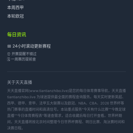
本周西甲
本轮欧冠
每日资讯
📅 24小时滚动更新赛程
⏰ 开赛提醒不错过
🗓️ 一周赛历提前查
关于
天天直播
天天直播官网(www.tiantianzhibo.live)是您的每日体育赛事导航，天天直播
tiantianzhibo.live 为球迷提供最全面的赛程查询服务。每天实时更新英超、
西甲、德甲、意甲、法甲五大联赛以及欧冠、NBA、CBA、2026 世界杯等
热门赛事的直播时间和高清信号。本站重点服务"今天有什么比赛""今晚足球
直播""今日体育赛程表"等速查需求，适合收藏后每日打开查看。世界杯期
间，天天直播将按北京时间整理今日世界杯赛程、明日比赛、淘汰赛时间和
决赛日程。