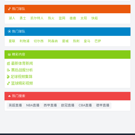
🏀 热门球队
湖人
勇士
凯尔特人
热火
篮网
雄鹿
太阳
快船
⚽ 热门球队
曼联
利物浦
切尔西
阿森纳
曼城
热刺
皇马
巴萨
📖 精彩内容
📰 最新体育新闻
📝 赛后战报分析
🎬 足球视频集锦
🏀 篮球精彩视频
🔥 热门搜索
英超直播
NBA直播
西甲直播
欧冠直播
CBA直播
德甲直播