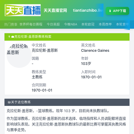
天天直播官网
tiantianzhibo.live
天天足球赛程
📱
APP下载
热门赛事
世界杯每日赛程
今日英超
今晚NBA
本轮欧冠
本周西甲
本轮意甲
👨‍💼
克拉伦斯·盖恩斯教练档案
中文姓名
英文姓名
克拉伦斯·盖恩斯
Clarence Gaines
国籍
年龄
-
103岁
教练类型
入职时间
主教练
1970-01-01
合同到期
1970-01-01
📖
关于这位教练
克拉伦斯·盖恩斯
，
-
篮球
教练。
现年 103 岁，
目前尚未执教球队。
作为
篮球
教练，
克拉伦斯·盖恩斯
的战术选择、临场指挥和人员调配都将直接
影响球队表现。关注
克拉伦斯·盖恩斯
执教球队的最新比赛可掌握其执教风格
与赛季走势。