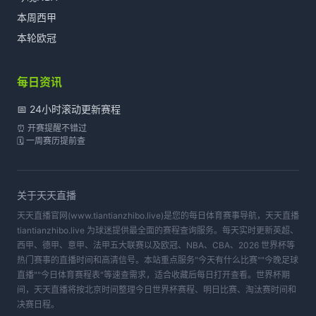
本周西甲
本轮欧冠
每日资讯
📅 24小时滚动更新赛程
⏰ 开赛提醒不错过
🗓️ 一周赛历提前查
关于
天天直播
天天直播官网(www.tiantianzhibo.live)是您的每日体育赛事导航，天天直播
tiantianzhibo.live 为球迷提供最全面的赛程查询服务。每天实时更新英超、
西甲、德甲、意甲、法甲五大联赛以及欧冠、NBA、CBA、2026 世界杯等
热门赛事的直播时间和高清信号。本站重点服务"今天有什么比赛""今晚足球
直播""今日体育赛程表"等速查需求，适合收藏后每日打开查看。世界杯期
间，天天直播将按北京时间整理今日世界杯赛程、明日比赛、淘汰赛时间和
决赛日程。