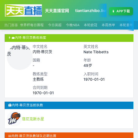
天天直播官网
tiantianzhibo.live
天天足球赛程
📱
APP下载
热门赛事
世界杯每日赛程
今日英超
今晚NBA
本轮欧冠
本周西甲
本轮意甲
👨‍💼
内特·蒂贝茨教练档案
中文姓名
英文姓名
内特·蒂贝茨
Nate Tibbetts
国籍
年龄
-
49岁
教练类型
入职时间
主教练
1970-01-01
合同到期
1970-01-01
🏟️
内特·蒂贝茨当前执教
菲尼克斯水星
📅
内特·蒂贝茨执教球队近期比赛