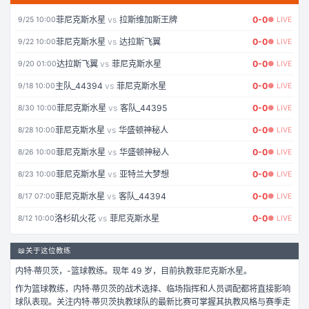
菲尼克斯水星
vs
拉斯维加斯王牌
0
-
0
9/25 10:00
● LIVE
菲尼克斯水星
vs
达拉斯飞翼
0
-
0
9/22 10:00
● LIVE
达拉斯飞翼
vs
菲尼克斯水星
0
-
0
9/20 01:00
● LIVE
主队_44394
vs
菲尼克斯水星
0
-
0
9/18 10:00
● LIVE
菲尼克斯水星
vs
客队_44395
0
-
0
8/30 10:00
● LIVE
菲尼克斯水星
vs
华盛顿神秘人
0
-
0
8/28 10:00
● LIVE
菲尼克斯水星
vs
华盛顿神秘人
0
-
0
8/26 10:00
● LIVE
菲尼克斯水星
vs
亚特兰大梦想
0
-
0
8/23 10:00
● LIVE
菲尼克斯水星
vs
客队_44394
0
-
0
8/17 07:00
● LIVE
洛杉矶火花
vs
菲尼克斯水星
0
-
0
8/12 10:00
● LIVE
📖
关于这位教练
内特·蒂贝茨
，
-
篮球
教练。
现年 49 岁，
目前执教菲尼克斯水星。
作为
篮球
教练，
内特·蒂贝茨
的战术选择、临场指挥和人员调配都将直接影响
球队表现。关注
内特·蒂贝茨
执教球队的最新比赛可掌握其执教风格与赛季走