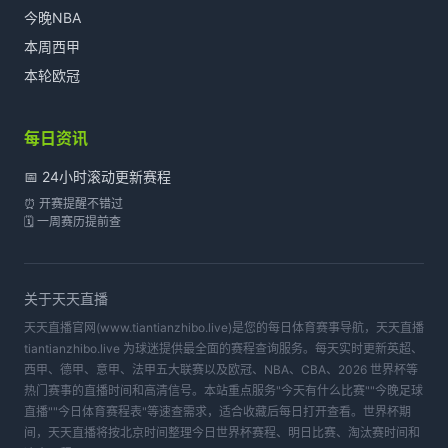
今晚NBA
本周西甲
本轮欧冠
每日资讯
📅 24小时滚动更新赛程
⏰ 开赛提醒不错过
🗓️ 一周赛历提前查
关于
天天直播
天天直播官网(www.tiantianzhibo.live)是您的每日体育赛事导航，天天直播
tiantianzhibo.live 为球迷提供最全面的赛程查询服务。每天实时更新英超、
西甲、德甲、意甲、法甲五大联赛以及欧冠、NBA、CBA、2026 世界杯等
热门赛事的直播时间和高清信号。本站重点服务"今天有什么比赛""今晚足球
直播""今日体育赛程表"等速查需求，适合收藏后每日打开查看。世界杯期
间，天天直播将按北京时间整理今日世界杯赛程、明日比赛、淘汰赛时间和