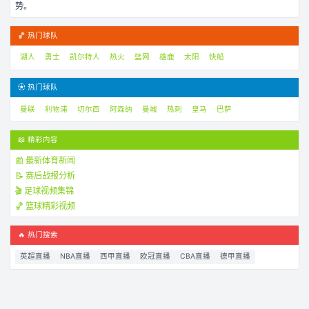
势。
🏀 热门球队
湖人
勇士
凯尔特人
热火
篮网
雄鹿
太阳
快船
⚽ 热门球队
曼联
利物浦
切尔西
阿森纳
曼城
热刺
皇马
巴萨
📖 精彩内容
📰 最新体育新闻
📝 赛后战报分析
🎬 足球视频集锦
🏀 篮球精彩视频
🔥 热门搜索
英超直播
NBA直播
西甲直播
欧冠直播
CBA直播
德甲直播