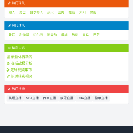
🏀 热门球队
湖人
勇士
凯尔特人
热火
篮网
雄鹿
太阳
快船
⚽ 热门球队
曼联
利物浦
切尔西
阿森纳
曼城
热刺
皇马
巴萨
📖 精彩内容
📰 最新体育新闻
📝 赛后战报分析
🎬 足球视频集锦
🏀 篮球精彩视频
🔥 热门搜索
英超直播
NBA直播
西甲直播
欧冠直播
CBA直播
德甲直播