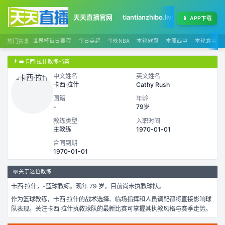
天天直播官网
tiantianzhibo.live
天天足球赛程
📱
APP下载
热门赛事
世界杯每日赛程
今日英超
今晚NBA
本轮欧冠
本周西甲
本轮意甲
👨‍💼
卡西·拉什教练档案
中文姓名
英文姓名
卡西·拉什
Cathy Rush
国籍
年龄
-
79岁
教练类型
入职时间
主教练
1970-01-01
合同到期
1970-01-01
📖
关于这位教练
卡西·拉什
，
-
篮球
教练。
现年 79 岁，
目前尚未执教球队。
作为
篮球
教练，
卡西·拉什
的战术选择、临场指挥和人员调配都将直接影响球
队表现。关注
卡西·拉什
执教球队的最新比赛可掌握其执教风格与赛季走势。