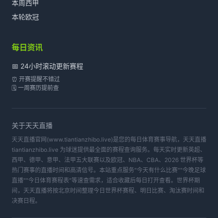
本周西甲
本轮欧冠
每日资讯
📅 24小时滚动更新赛程
⏰ 开赛提醒不错过
🗓️ 一周赛历提前查
关于
天天直播
天天直播官网(www.tiantianzhibo.live)是您的每日体育赛事导航，天天直播
tiantianzhibo.live 为球迷提供最全面的赛程查询服务。每天实时更新英超、
西甲、德甲、意甲、法甲五大联赛以及欧冠、NBA、CBA、2026 世界杯等
热门赛事的直播时间和高清信号。本站重点服务"今天有什么比赛""今晚足球
直播""今日体育赛程表"等速查需求，适合收藏后每日打开查看。世界杯期
间，天天直播将按北京时间整理今日世界杯赛程、明日比赛、淘汰赛时间和
决赛日程。