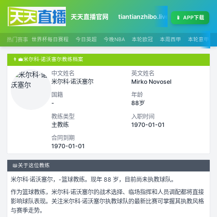
天天直播官网
tiantianzhibo.live
天天足球赛程
📱
APP下载
热门赛事
世界杯每日赛程
今日英超
今晚NBA
本轮欧冠
本周西甲
本轮意甲
👨‍💼
米尔科·诺沃塞尔教练档案
中文姓名
英文姓名
米尔科·诺沃塞尔
Mirko Novosel
国籍
年龄
-
88岁
教练类型
入职时间
主教练
1970-01-01
合同到期
1970-01-01
📖
关于这位教练
米尔科·诺沃塞尔
，
-
篮球
教练。
现年 88 岁，
目前尚未执教球队。
作为
篮球
教练，
米尔科·诺沃塞尔
的战术选择、临场指挥和人员调配都将直接
影响球队表现。关注
米尔科·诺沃塞尔
执教球队的最新比赛可掌握其执教风格
与赛季走势。