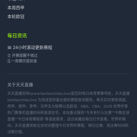
本周西甲
本轮欧冠
每日资讯
📅 24小时滚动更新赛程
⏰ 开赛提醒不错过
🗓️ 一周赛历提前查
关于
天天直播
天天直播官网(www.tiantianzhibo.live)是您的每日体育赛事导航，天天直播
tiantianzhibo.live 为球迷提供最全面的赛程查询服务。每天实时更新英超、
西甲、德甲、意甲、法甲五大联赛以及欧冠、NBA、CBA、2026 世界杯等
热门赛事的直播时间和高清信号。本站重点服务"今天有什么比赛""今晚足球
直播""今日体育赛程表"等速查需求，适合收藏后每日打开查看。世界杯期
间，天天直播将按北京时间整理今日世界杯赛程、明日比赛、淘汰赛时间和
决赛日程。