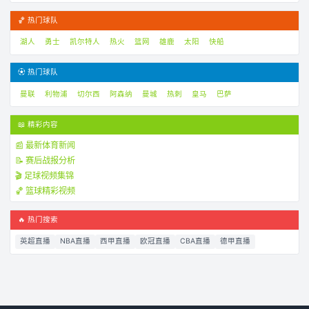
🏀 热门球队
湖人
勇士
凯尔特人
热火
篮网
雄鹿
太阳
快船
⚽ 热门球队
曼联
利物浦
切尔西
阿森纳
曼城
热刺
皇马
巴萨
📖 精彩内容
📰 最新体育新闻
📝 赛后战报分析
🎬 足球视频集锦
🏀 篮球精彩视频
🔥 热门搜索
英超直播
NBA直播
西甲直播
欧冠直播
CBA直播
德甲直播