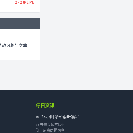
0
-
0
● LIVE
执教风格与赛季走
每日资讯
📅 24小时滚动更新赛程
⏰ 开赛提醒不错过
🗓️ 一周赛历提前查