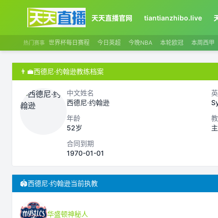
天天直播官网
tiantianzhibo.live
世界杯每日赛程
今日英超
今晚NBA
本轮欧冠
本周西甲
热门赛事
👨‍💼
西德尼·约翰逊教练档案
中文姓名
英
西德尼·约翰逊
S
年龄
教
52岁
主
合同到期
1970-01-01
🏟️
西德尼·约翰逊当前执教
华盛顿神秘人