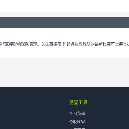
。
都将直接影响球队表现。关注
西德尼·约翰逊
执教球队的最新比赛可掌握其
速查工具
今日英超
今晚NBA