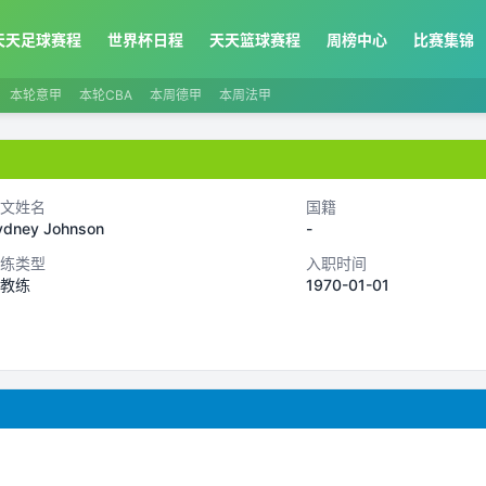
天天足球赛程
世界杯日程
天天篮球赛程
周榜中心
比赛集锦
本轮意甲
本轮CBA
本周德甲
本周法甲
文姓名
国籍
ydney Johnson
-
练类型
入职时间
教练
1970-01-01