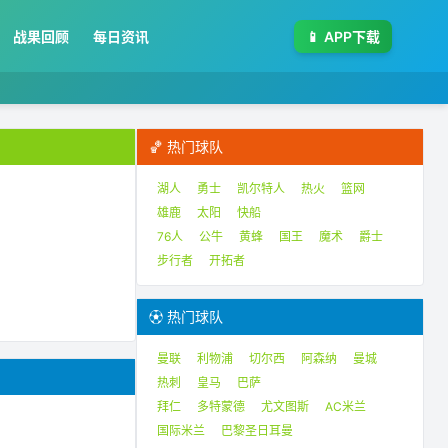
战果回顾
每日资讯
📱
APP下载
🏀 热门球队
湖人
勇士
凯尔特人
热火
篮网
雄鹿
太阳
快船
76人
公牛
黄蜂
国王
魔术
爵士
步行者
开拓者
⚽ 热门球队
曼联
利物浦
切尔西
阿森纳
曼城
热刺
皇马
巴萨
拜仁
多特蒙德
尤文图斯
AC米兰
国际米兰
巴黎圣日耳曼