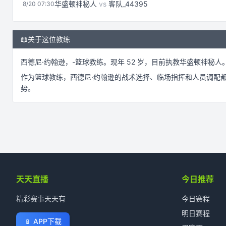
华盛顿神秘人
vs
客队_44395
8/20 07:30
📖
关于这位教练
西德尼·约翰逊
，
-
篮球
教练。
现年 52 岁，
目前执教华盛顿神秘人
作为
篮球
教练，
西德尼·约翰逊
的战术选择、临场指挥和人员调配
势。
天天直播
今日推荐
精彩赛事天天有
今日赛程
明日赛程
📱
APP下载