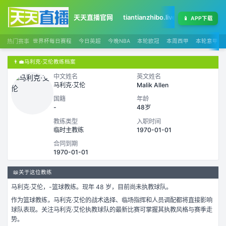
天天直播官网
tiantianzhibo.live
天天足球赛程
📱
APP下载
热门赛事
世界杯每日赛程
今日英超
今晚NBA
本轮欧冠
本周西甲
本轮意甲
👨‍💼
马利克·艾伦教练档案
中文姓名
英文姓名
马利克·艾伦
Malik Allen
国籍
年龄
-
48岁
教练类型
入职时间
临时主教练
1970-01-01
合同到期
1970-01-01
📖
关于这位教练
马利克·艾伦
，
-
篮球
教练。
现年 48 岁，
目前尚未执教球队。
作为
篮球
教练，
马利克·艾伦
的战术选择、临场指挥和人员调配都将直接影响
球队表现。关注
马利克·艾伦
执教球队的最新比赛可掌握其执教风格与赛季走
势。