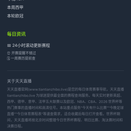
本周西甲
本轮欧冠
每日资讯
📅 24小时滚动更新赛程
⏰ 开赛提醒不错过
🗓️ 一周赛历提前查
关于
天天直播
天天直播官网(www.tiantianzhibo.live)是您的每日体育赛事导航，天天直播
tiantianzhibo.live 为球迷提供最全面的赛程查询服务。每天实时更新英超、
西甲、德甲、意甲、法甲五大联赛以及欧冠、NBA、CBA、2026 世界杯等
热门赛事的直播时间和高清信号。本站重点服务"今天有什么比赛""今晚足球
直播""今日体育赛程表"等速查需求，适合收藏后每日打开查看。世界杯期
间，天天直播将按北京时间整理今日世界杯赛程、明日比赛、淘汰赛时间和
决赛日程。