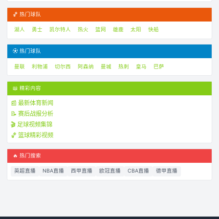
🏀 热门球队
湖人
勇士
凯尔特人
热火
篮网
雄鹿
太阳
快船
⚽ 热门球队
曼联
利物浦
切尔西
阿森纳
曼城
热刺
皇马
巴萨
📖 精彩内容
📰 最新体育新闻
📝 赛后战报分析
🎬 足球视频集锦
🏀 篮球精彩视频
🔥 热门搜索
英超直播
NBA直播
西甲直播
欧冠直播
CBA直播
德甲直播