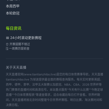
本周西甲
本轮欧冠
每日资讯
📅 24小时滚动更新赛程
⏰ 开赛提醒不错过
🗓️ 一周赛历提前查
关于
天天直播
天天直播官网(www.tiantianzhibo.live)是您的每日体育赛事导航，天天直播
tiantianzhibo.live 为球迷提供最全面的赛程查询服务。每天实时更新英超、
西甲、德甲、意甲、法甲五大联赛以及欧冠、NBA、CBA、2026 世界杯等
热门赛事的直播时间和高清信号。本站重点服务"今天有什么比赛""今晚足球
直播""今日体育赛程表"等速查需求，适合收藏后每日打开查看。世界杯期
间，天天直播将按北京时间整理今日世界杯赛程、明日比赛、淘汰赛时间和
决赛日程。