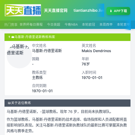
天天直播官网
tiantianzhibo.live
天天足球赛程
📱
APP下载
热门赛事
世界杯每日赛程
今日英超
今晚NBA
本轮欧冠
本周西甲
本轮意甲
👨‍💼
马基斯·丹德里诺斯教练档案
中文姓名
英文姓名
马基斯·丹德里诺斯
Makis Dendrinos
国籍
年龄
-
76岁
教练类型
入职时间
主教练
1970-01-01
合同到期
1970-01-01
📖
关于这位教练
马基斯·丹德里诺斯
，
-
篮球
教练。
现年 76 岁，
目前尚未执教球队。
作为
篮球
教练，
马基斯·丹德里诺斯
的战术选择、临场指挥和人员调配都将直
接影响球队表现。关注
马基斯·丹德里诺斯
执教球队的最新比赛可掌握其执教
风格与赛季走势。