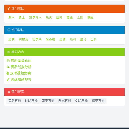
🏀 热门球队
湖人
勇士
凯尔特人
热火
篮网
雄鹿
太阳
快船
⚽ 热门球队
曼联
利物浦
切尔西
阿森纳
曼城
热刺
皇马
巴萨
📖 精彩内容
📰 最新体育新闻
📝 赛后战报分析
🎬 足球视频集锦
🏀 篮球精彩视频
🔥 热门搜索
英超直播
NBA直播
西甲直播
欧冠直播
CBA直播
德甲直播