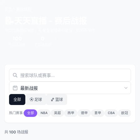
首页
赛后战报
📝
天天直播
- 赛后战报
今日比赛战报速递，AI 极速生成赛后复盘，精彩不等待
100
0
⚽
足球战报
🏀
篮球战报
全部
⚽ 足球
🏀 篮球
热门赛事:
全部
NBA
英超
西甲
德甲
意甲
CBA
欧冠

共
100
场战报