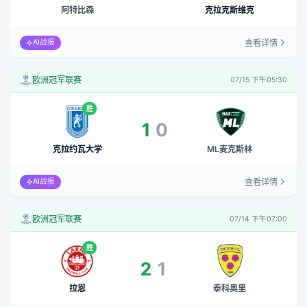
阿特比森
克拉克斯维克
查看详情
AI战报
欧洲冠军联赛
07/15 下午05:30
胜
1
0
:
克拉约瓦大学
ML麦克斯林
查看详情
AI战报
欧洲冠军联赛
07/14 下午07:00
胜
2
1
:
拉恩
泰科奥里