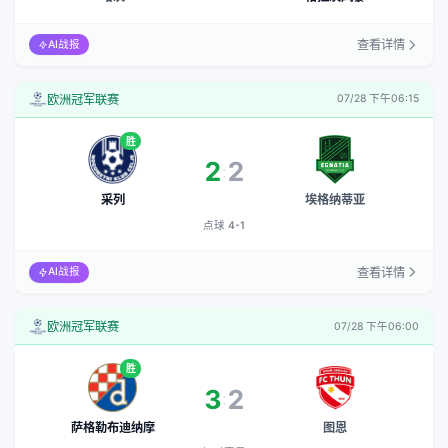
查看详情
AI战报
欧洲冠军联赛
07/28 下午06:15
胜
2
2
:
点球 4-1
采列
埃格纳蒂亚
点球 4-1
查看详情
AI战报
欧洲冠军联赛
07/28 下午06:00
胜
3
2
:
加时赛果
萨格勒布迪纳摩
图恩