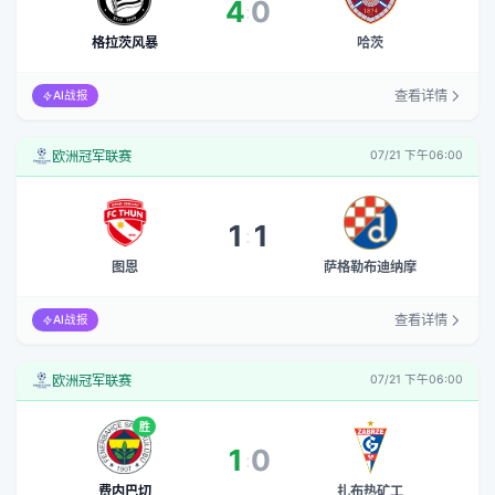
4
0
:
格拉茨风暴
哈茨
查看详情
AI战报
欧洲冠军联赛
07/21 下午06:00
1
1
:
图恩
萨格勒布迪纳摩
查看详情
AI战报
欧洲冠军联赛
07/21 下午06:00
胜
1
0
:
费内巴切
扎布热矿工