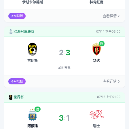
伊斯卡尔德斯
林肯红魔
查看详情
AI战报
欧洲冠军联赛
07/14 下午03:00
胜
2
3
:
加时赛果
古比斯
华达
加时赛果
查看详情
AI战报
世界杯
07/12 上午01:00
胜
3
1
:
加时赛果
阿根廷
瑞士