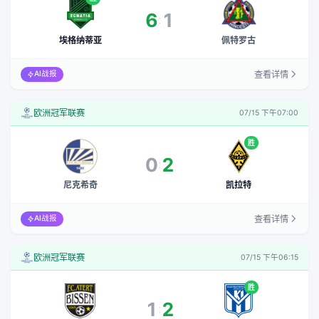
6
1
:
埃格纳蒂亚
佩特罗古
查看详情
AI战报
欧洲冠军联赛
07/15 下午07:00
胜
0
2
:
尼克希奇
凯拉特
查看详情
AI战报
欧洲冠军联赛
07/15 下午06:15
胜
1
2
: