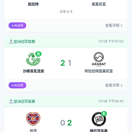
凯拉特
奥莫尼亚
点球 6-5
查看详情
AI战报
欧洲冠军联赛
07/28 下午07:00
胜
2
1
:
沙姆洛克流浪
阿拉拉特亚美尼亚
查看详情
AI战报
欧洲冠军联赛
07/28 下午06:45
胜
0
2
:
哈茨
格拉茨风暴