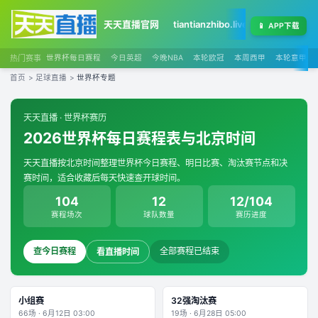
天天直播官网
tiantianzhibo.live
天天足球赛程
📱
APP下载
热门赛事
世界杯每日赛程
今日英超
今晚NBA
本轮欧冠
本周西甲
本轮意甲
首页
>
足球直播
>
世界杯专题
天天直播 · 世界杯赛历
2026世界杯每日赛程表与北京时间
天天直播按北京时间整理世界杯今日赛程、明日比赛、淘汰赛节点和决
赛时间，适合收藏后每天快速查开球时间。
104
12
12/104
赛程场次
球队数量
赛历进度
查今日赛程
全部赛程已结束
看直播时间
小组赛
32强淘汰赛
66
场 ·
6月12日 03:00
19
场 ·
6月28日 05:00