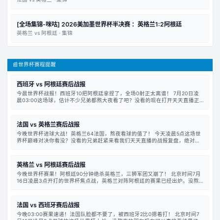
[全场集锦-咪咕] 2026美加墨世界杯半决赛 ：英格兰1:2阿根廷
英格兰 vs 阿根廷
·
集锦
📰
世界杯赛程提醒
西班牙 vs 阿根廷赛后战报
今晨世界杯战报！西班牙10把阿根廷拿捏了，全场0射正太离谱！ 7月20日凌
晨03:00这场球，估计不少兄弟都熬大夜看了吧？没看的现在打开天天直播正
好，我带你三分钟速通这场“催眠”大
法国 vs 英格兰赛后战报
今晚世界杯进球大战！英格兰64法国，熬夜看球的值了！ 今天凌晨5点这场世
界杯巅峰对决你看没？没看的兄弟赶紧来看我们天天直播的战报复盘，绝对比
比赛还精彩！想知道明天比赛几点开打，记得
英格兰 vs 阿根廷赛后战报
今晚世界杯赛果！阿根廷90分钟绝杀英格兰，三狮军团又崩了！ 北京时间7月
16日凌晨3点开打的世界杯焦点战，英格兰对阵阿根廷的赛果已经出炉。没熬
夜看球的朋友，现在打开天天直播看这篇战
法国 vs 西班牙赛后战报
今晚03:00赛果速递！法国队脸都不要了，被西班牙2比0摁着打！ 北京时间7