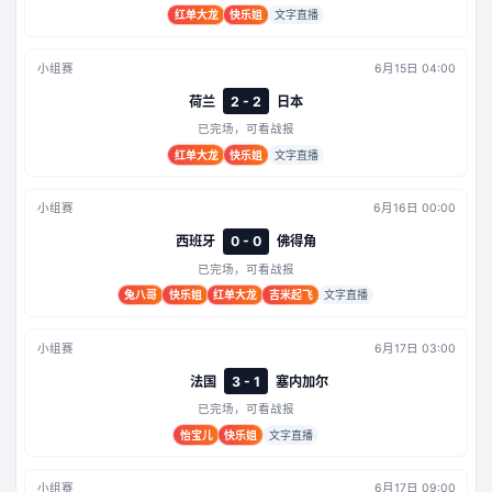
红单大龙
快乐姐
文字直播
小组赛
6月15日 04:00
荷兰
2 - 2
日本
已完场，可看战报
红单大龙
快乐姐
文字直播
小组赛
6月16日 00:00
西班牙
0 - 0
佛得角
已完场，可看战报
兔八哥
快乐姐
红单大龙
吉米起飞
文字直播
小组赛
6月17日 03:00
法国
3 - 1
塞内加尔
已完场，可看战报
怡宝儿
快乐姐
文字直播
小组赛
6月17日 09:00