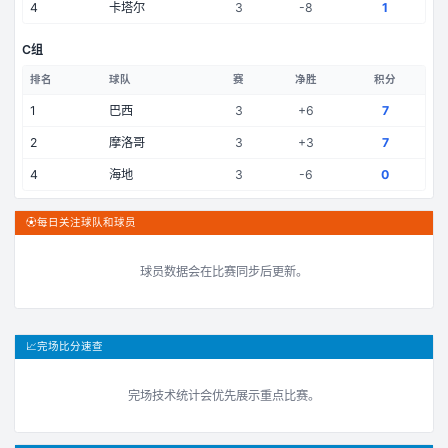
4
卡塔尔
3
-8
1
C组
排名
球队
赛
净胜
积分
1
巴西
3
+
6
7
2
摩洛哥
3
+
3
7
4
海地
3
-6
0
⚽
每日关注球队和球员
球员数据会在比赛同步后更新。
📈
完场比分速查
完场技术统计会优先展示重点比赛。