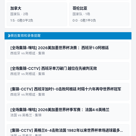
加拿大
哥伦比亚
国家队
·
2
场
国家队
·
1
场
1
:
5
·
0
胜
0
平
2
负
0
:
0
·
0
胜
1
平
0
负
🎬
赛后集锦和录像提醒
[全场集锦-咪咕] 2026美加墨世界杯决赛 ：西班牙1:0阿根廷
西班牙 vs 阿根廷
·
集锦
[全场集锦-CCTV] 西班牙单刀破门 越位在先被判无效
西班牙 vs 阿根廷
·
集锦
[集锦-CCTV] 西班牙加时1-0击败阿根廷 时隔十六年再夺世界杯冠军
西班牙 vs 阿根廷
·
集锦
[全场集锦-咪咕] 2026美加墨世界杯季军赛 ：法国4:6英格兰
法国 vs 英格兰
·
集锦
[集锦-CCTV] 英格兰6-4击败法国 1982年以来世界杯单场进球最多比
赛
法国 vs 英格兰
·
集锦