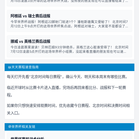
月15日凌晨3点开球的这场世界杯大战，没熬夜的朋友现在可以直接看结果了。
我劝你别去看回放，不然容易气到睡
阿根廷 vs 瑞士赛后战报
今早世界杯战报！阿根廷22脚射门就进1个？潘帕斯雄鹰又便秘了！ 北京时间7
月12日上午9点开打的这场世界杯焦点战，阿根廷对瑞士，大家是不是都设了闹
钟在天天直播看的？没赶上的兄弟也别
挪威 vs 英格兰赛后战报
今日凌晨赛果速读！贝林厄姆93分钟绝杀，英格兰这心脏谁受得了！ 北京时间
7月12日凌晨5点开打的这场世界杯小组赛，没起来看直播的朋友现在可以速读
赛果了。英格兰对挪威这场球，简直是过
📖
天天赛程速查指南
每天打开先看“北京时间每日赛程”，确认今天、明天和本周末有哪些比赛。
临近开球时从比赛卡片进入直播，完场后再回来看比分、战报和下一轮赛
程。
如果你只想快速安排观赛时间，优先收藏今日赛程、北京时间和决赛时间相
关入口。
🧭
世界杯相关友链