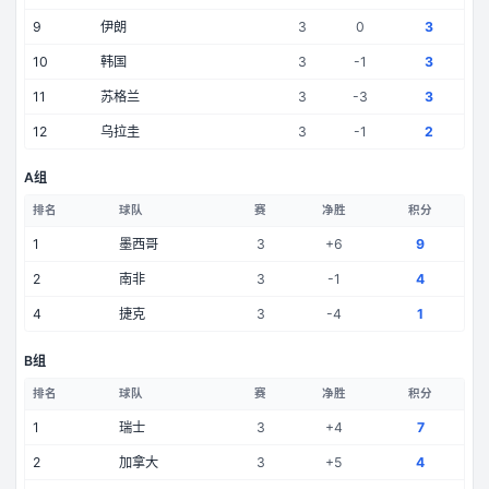
9
伊朗
3
0
3
10
韩国
3
-1
3
11
苏格兰
3
-3
3
12
乌拉圭
3
-1
2
A组
排名
球队
赛
净胜
积分
1
墨西哥
3
+
6
9
2
南非
3
-1
4
4
捷克
3
-4
1
B组
排名
球队
赛
净胜
积分
1
瑞士
3
+
4
7
2
加拿大
3
+
5
4