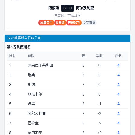
阿根廷
3 - 0
阿尔及利亚
已完场，可看战报
91唐先生
快乐姐
吉米起飞
文字直播
📊
小组赛程与晋级节点
第3名队伍排名
排名
球队
赛
净胜
积分
1
刚果民主共和国
3
+
1
4
2
瑞典
3
0
4
3
加纳
3
0
4
4
厄瓜多尔
3
0
4
5
波黑
3
-1
4
6
阿尔及利亚
3
-2
4
7
巴拉圭
3
-2
4
8
塞内加尔
3
+
2
3