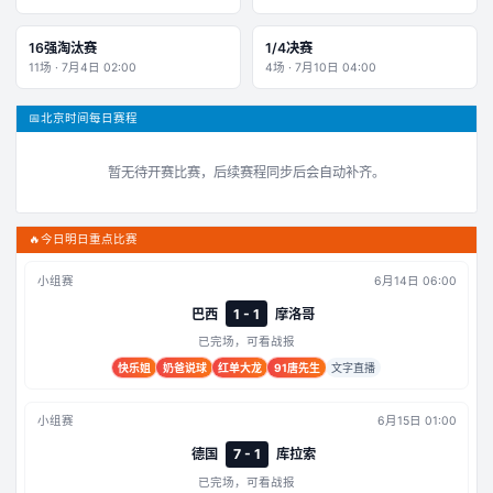
16强淘汰赛
1/4决赛
11
场 ·
7月4日 02:00
4
场 ·
7月10日 04:00
📅
北京时间每日赛程
暂无待开赛比赛，后续赛程同步后会自动补齐。
🔥
今日明日重点比赛
小组赛
6月14日 06:00
巴西
1 - 1
摩洛哥
已完场，可看战报
快乐姐
奶爸说球
红单大龙
91唐先生
文字直播
小组赛
6月15日 01:00
德国
7 - 1
库拉索
已完场，可看战报