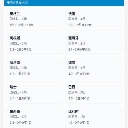
🌐
球队赛程入口
英格兰
法国
国家队
·
4
场
国家队
·
4
场
12
:
9
·
3
胜
0
平
1
负
10
:
9
·
2
胜
0
平
2
负
阿根廷
西班牙
国家队
·
3
场
国家队
·
3
场
5
:
3
·
2
胜
0
平
1
负
5
:
1
·
3
胜
0
平
0
负
摩洛哥
挪威
国家队
·
3
场
国家队
·
3
场
4
:
3
·
1
胜
1
平
1
负
4
:
7
·
1
胜
0
平
2
负
瑞士
巴西
国家队
·
3
场
国家队
·
2
场
3
:
4
·
1
胜
1
平
1
负
2
:
3
·
0
胜
1
平
1
负
墨西哥
比利时
国家队
·
1
场
国家队
·
1
场
2
:
3
·
0
胜
0
平
1
负
1
:
2
·
0
胜
0
平
1
负