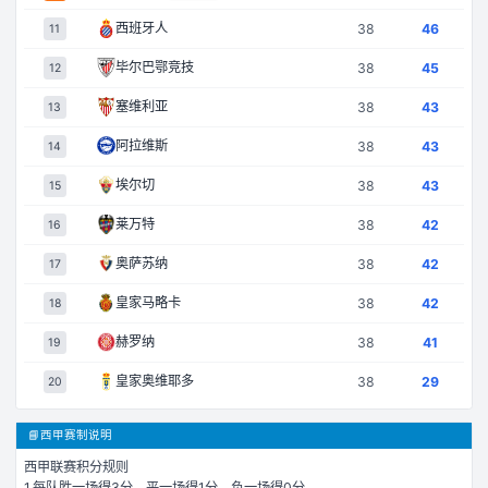
西班牙人
38
46
11
毕尔巴鄂竞技
38
45
12
塞维利亚
38
43
13
阿拉维斯
38
43
14
埃尔切
38
43
15
莱万特
38
42
16
奥萨苏纳
38
42
17
皇家马略卡
38
42
18
赫罗纳
38
41
19
皇家奥维耶多
38
29
20
📘
西甲赛制说明
西甲联赛积分规则
1.每队胜一场得3分，平一场得1分，负一场得0分