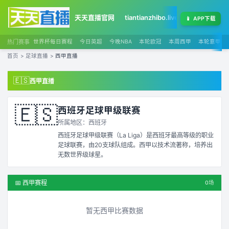
天天直播官网
tiantianzhibo.live
天天足球赛程
📱
APP下载
热门赛事
世界杯每日赛程
今日英超
今晚NBA
本轮欧冠
本周西甲
本轮意甲
首页
>
足球直播
>
西甲直播
🇪🇸
西甲直播
🇪🇸
西班牙足球甲级联赛
所属地区：
西班牙
西班牙足球甲级联赛（La Liga）是西班牙最高等级的职业
足球联赛，由20支球队组成。西甲以技术流著称，培养出
无数世界级球星。
📅
西甲
赛程
0
场
暂无
西甲
比赛数据