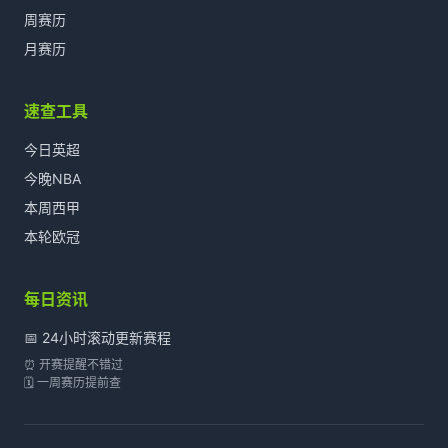
周赛历
月赛历
速查工具
今日英超
今晚NBA
本周西甲
本轮欧冠
每日资讯
📅 24小时滚动更新赛程
⏰ 开赛提醒不错过
🗓️ 一周赛历提前查