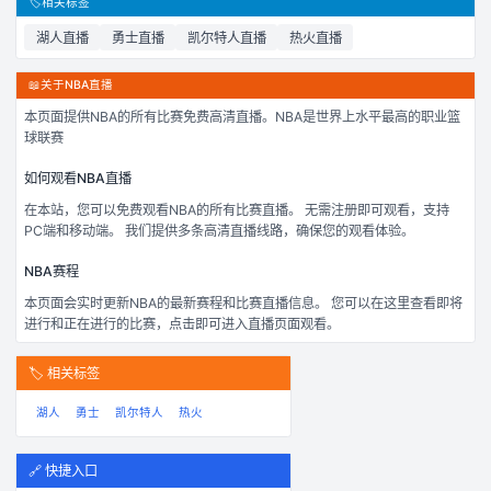
🏷️
相关标签
湖人
直播
勇士
直播
凯尔特人
直播
热火
直播
📖
关于NBA直播
本页面提供
NBA
的所有比赛免费高清直播。
NBA是世界上水平最高的职业篮
球联赛
如何观看
NBA
直播
在本站，您可以免费观看
NBA
的所有比赛直播。 无需注册即可观看，支持
PC端和移动端。 我们提供多条高清直播线路，确保您的观看体验。
NBA
赛程
本页面会实时更新
NBA
的最新赛程和比赛直播信息。 您可以在这里查看即将
进行和正在进行的比赛，点击即可进入直播页面观看。
🏷️ 相关标签
湖人
勇士
凯尔特人
热火
🔗 快捷入口