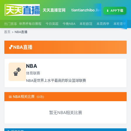
天天直播官网
tiantianzhibo.live
天天足球赛程
📱
APP下载
热门赛事
世界杯每日赛程
今日英超
今晚NBA
本轮欧冠
本周西甲
本轮意甲
首页
>
NBA直播
🏀
NBA直播
NBA
🏀
体育联赛
NBA是世界上水平最高的职业篮球联赛
📅
NBA相关比赛
(
0
场)
暂无
NBA
相关比赛