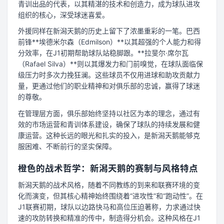
青训出品的代表，以其精湛的技术和创造力，成为球队进攻
组织的核心，深受球迷喜爱。
外援同样在新潟天鹅的历史上留下了浓墨重彩的一笔。巴西
前锋**埃德米尔森（Edmilson）**以其超强的个人能力和得
分效率，在J1初期帮助球队站稳脚跟。**拉斐尔·席尔瓦
（Rafael Silva）**则以其爆发力和门前嗅觉，在球队面临保
级压力时多次力挽狂澜。这些球员不仅用进球和助攻贡献力
量，更通过他们的职业精神和对俱乐部的忠诚，赢得了球迷
的尊敬。
在管理层方面，俱乐部始终坚持以社区为本的理念，通过有
效的市场运营和青训体系建设，确保了球队的持续发展和健
康运营。这种长远的眼光和扎实的投入，是新潟天鹅能够克
服困难、不断前行的坚实保障。
橙色的战术哲学：新潟天鹅的赛制与风格特点
新潟天鹅的战术风格，随着不同教练的到来和联赛环境的变
化而演变，但其核心精神始终围绕着“进攻性”和“跑动性”。在
J1联赛初期，球队以边路快马和高位压迫著称，力求通过快
速的攻防转换和精准的传中，制造得分机会。这种风格在J1