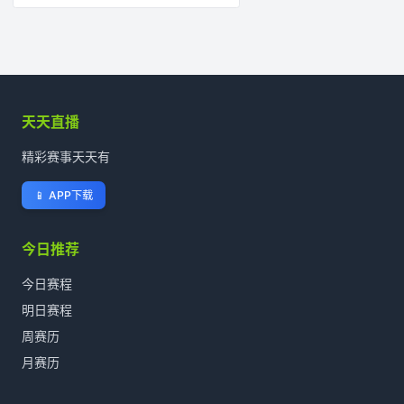
天天直播
精彩赛事天天有
📱
APP下载
今日推荐
今日赛程
明日赛程
周赛历
月赛历