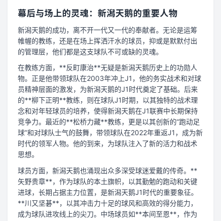
幕后与场上的灵魂：新潟天鹅的重要人物
新潟天鹅的成功，离不开一代又一代的奉献者。无论是运筹
帷幄的教练，还是在场上挥洒汗水的球员，抑或是默默付出
的管理层，他们都是这支球队不可或缺的灵魂。
在教练方面，**反町康治**无疑是新潟天鹅历史上的功勋人
物。正是他带领球队在2003年冲上J1，他的务实战术和对球
员精神层面的激发，为新潟天鹅的J1时代奠定了基础。后来
的**柳下正明**教练，则在球队J1时期，以其独特的战术理
念和对年轻球员的培养，使得新潟天鹅在J1联赛中长期保持
竞争力。最近的**松桥力藏**教练，更是以其创新的“跑动足
球”和对球队士气的鼓舞，带领球队在2022年重返J1，成为新
时代的领军人物。他的到来，为球队注入了新的活力和战术
思想。
球员方面，新潟天鹅也涌现出众多深受球迷爱戴的传奇。**
矢野贵章**，作为球队的本土旗帜，以其勤勉的跑动和关键
进球，长期占据主力位置，是新潟天鹅J1时代的重要象征。
**川又坚碁**，以其冲击力十足的球风和高效的得分能力，
成为球队进攻线上的尖刀。中场球员如**本间至恩**，作为