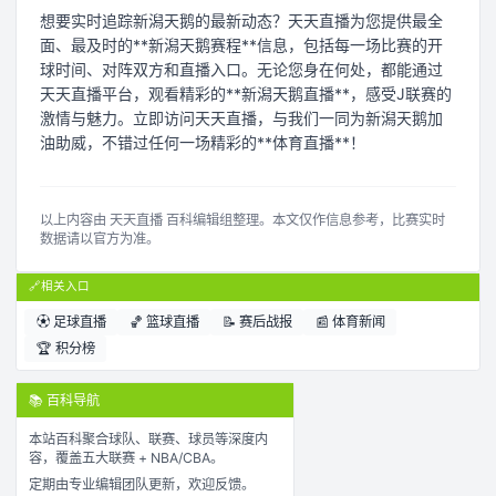
想要实时追踪新潟天鹅的最新动态？天天直播为您提供最全
面、最及时的**新潟天鹅赛程**信息，包括每一场比赛的开
球时间、对阵双方和直播入口。无论您身在何处，都能通过
天天直播平台，观看精彩的**新潟天鹅直播**，感受J联赛的
激情与魅力。立即访问天天直播，与我们一同为新潟天鹅加
油助威，不错过任何一场精彩的**体育直播**！
以上内容由
天天直播
百科编辑组整理。本文仅作信息参考，比赛实时
数据请以官方为准。
🔗
相关入口
⚽ 足球直播
🏀 篮球直播
📝 赛后战报
📰 体育新闻
🏆 积分榜
📚 百科导航
本站百科聚合球队、联赛、球员等深度内
容，覆盖五大联赛 + NBA/CBA。
定期由专业编辑团队更新，欢迎反馈。