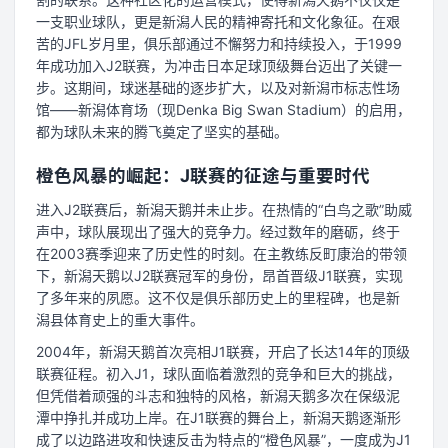
一支职业球队，更是新潟人民的精神寄托和文化象征。在艰
苦的JFL岁月里，俱乐部通过不懈努力和持续投入，于1999
年成功加入J2联赛，为冲击日本足球顶级舞台迈出了关键一
步。这期间，球迷基础的逐步扩大，以及对新潟市标志性场
馆——新潟体育场（现Denka Big Swan Stadium）的启用，
都为球队未来的腾飞奠定了坚实的基础。
橙色风暴的崛起：J联赛的征途与重要时代
进入J2联赛后，新潟天鹅并未止步。在热情的“白鸟之歌”助威
声中，球队展现出了强大的竞争力。经过数年的磨砺，终于
在2003赛季迎来了历史性的时刻。在主教练反町康治的带领
下，新潟天鹅以J2联赛冠军的身份，昂首晋级J1联赛，实现
了多年来的夙愿。这不仅是俱乐部历史上的里程碑，也是新
潟县体育史上的重大事件。
2004年，新潟天鹅首次亮相J1联赛，开启了长达14年的顶级
联赛征程。初入J1，球队面临着激烈的竞争和巨大的挑战，
但凭借着顽强的斗志和独特的风格，新潟天鹅多次在保级泥
潭中挣扎并成功上岸。在J1联赛的舞台上，新潟天鹅逐渐形
成了以边路进攻和快速反击为特点的“橙色风暴”，一度成为J1