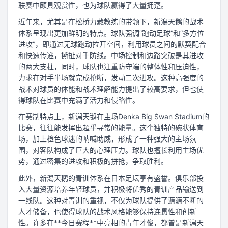
联赛中颇具观赏性，也为球队赢得了大量拥趸。
近年来，尤其是在松桥力藏教练的带领下，新潟天鹅的战术
体系呈现出更加鲜明的特点。球队强调“跑动足球”和“多方位
进攻”，即通过无球跑动拉开空间，利用球员之间的默契配合
和快速传递，撕扯对手防线。中场控制和边路突破是其进攻
的两大支柱，同时，球队也注重防守端的整体性和压迫性，
力求在对手半场就完成抢断，发动二次进攻。这种高强度的
战术对球员的体能和战术理解能力提出了较高要求，但也使
得球队在比赛中充满了活力和侵略性。
在赛制特点上，新潟天鹅在主场Denka Big Swan Stadium的
比赛，往往能发挥出超乎寻常的能量。这个独特的碗状体育
场，加上橙色球迷的呐喊助威，形成了一种强大的主场氛
围，对客队构成了巨大的心理压力。球队也擅长利用主场优
势，通过密集的进攻和积极的拼抢，争取胜利。
此外，新潟天鹅的青训体系在日本足坛享有盛誉。俱乐部投
入大量资源培养年轻球员，并积极将优秀的青训产品输送到
一线队。这种对青训的重视，不仅为球队提供了源源不断的
人才储备，也使得球队的战术风格能够保持连贯性和创新
性。许多在**今日赛程**中亮相的青年才俊，都曾是新潟天