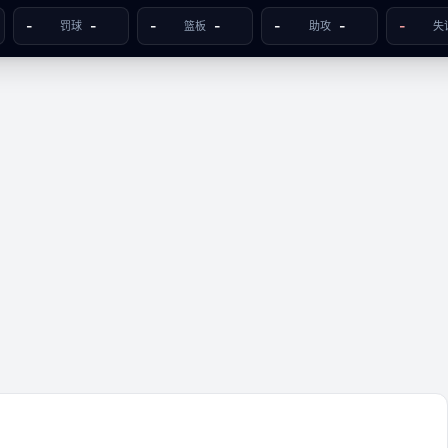
-
-
-
-
-
-
-
罚球
篮板
助攻
失
雷冈