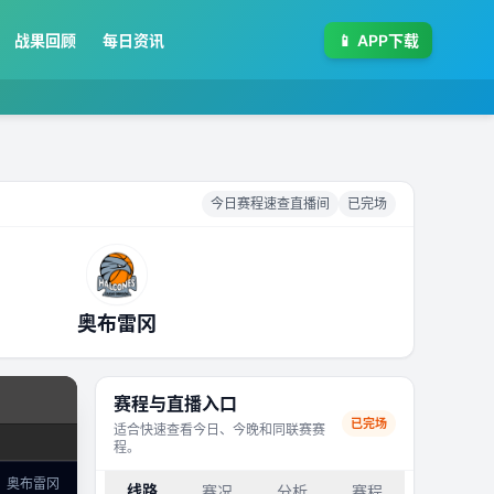
战果回顾
每日资讯
📱
APP下载
今日赛程速查直播间
已完场
奥布雷冈
赛程与直播入口
已完场
适合快速查看今日、今晚和同联赛赛
程。
奥布雷冈
线路
赛况
分析
赛程