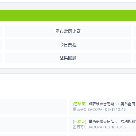
奥布雷冈比赛
今日赛程
战果回顾
[
已结束
]
瓜萨维弗雷勒斯
vs
奥布雷冈
墨西哥CIBACOPA
·
06-11 10:45
[
已结束
]
墨西哥城天使队
vs
哈利斯科
墨西哥CIBACOPA
·
06-10 10:15