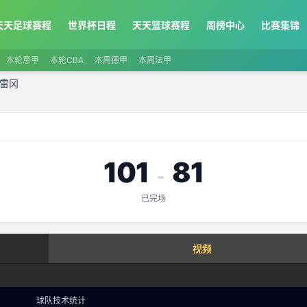
天天足球赛程
世界杯日程
天天篮球赛程
周榜中心
比赛集锦
本轮意甲
本轮CBA
本周德甲
本周法甲
布雷冈
101
81
-
已完场
查看实时数据
视频
赛事分析 · 历史数据
球队技术统计