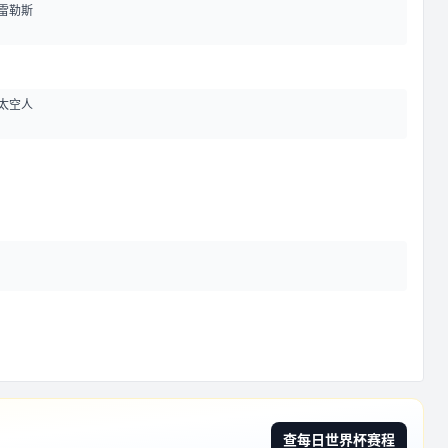
雷勒斯
太空人
查每日世界杯赛程