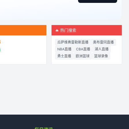
频
🔥 热门搜索
锦
瓜萨维弗雷勒斯直播
奥布雷冈直播
NBA直播
CBA直播
湖人直播
频
勇士直播
欧洲篮球
篮球录像