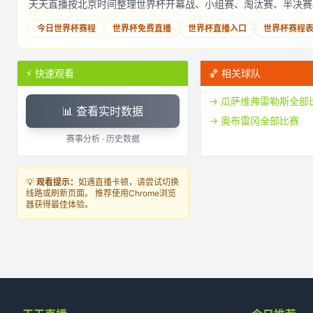
天天直播按北京时间整理世界杯开幕战、小组赛、淘汰赛、半决赛
今日世界杯赛程
世界杯免费直播
世界杯直播入口
世界杯赛程
⚡ 快速观看
🏀 相关球队
→
瓜萨维弗雷勒斯
全部
📊 查看实时数据
→
奥布雷冈
全部比赛
赛事分析 · 历史数据
💡
观看提示：
如遇直播卡顿，请尝试切换
线路或刷新页面。 推荐使用Chrome浏览
器获得最佳体验。