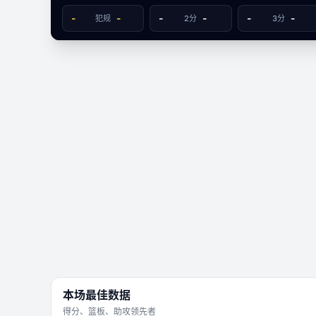
数据视图
-
-
-
-
-
-
犯规
2分
3分
-
瓜萨维弗雷勒斯
奥布
文字数据同步
101
81
本场最佳数据
得分、篮板、助攻领先者