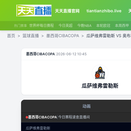
天天直播官网
tiantianzhibo.live
世界杯每日赛程
今日英超
今晚NBA
本轮欧冠
本周西甲
热门赛事
首页
>
篮球直播
>
墨西哥CIBACOPA
>
瓜萨维弗雷勒斯 VS 奥
瓜萨维弗雷勒斯
VS
奥布雷冈
直播
墨西哥CIBACOPA
|
2026-06-12 10:45
瓜萨维弗雷勒斯
动画
篮球回合态势
墨西哥CIBACOPA
|
今日赛程速查直播间
墨西哥CIBACOPA
·
回合态势
瓜萨维弗雷勒斯