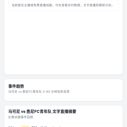
当前暂无主播或免费直播线路，可先查看实时数据、文字直播和赛前分析。
事件趋势
马可尼
vs
悉尼FC青年队
0-90 分钟攻防态势
马可尼
vs
悉尼FC青年队
文字直播摘要
比赛关键事件回顾