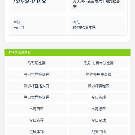
2026-06-12 18:00
澳大利亚新南威尔士州超级联
赛
主队
客队
马可尼
悉尼FC青年队
⚽
相关比赛推荐
马可尼比赛
悉尼FC青年队比赛
今日世界杯赛程
世界杯免费直播
世界杯直播入口
世界杯赛程表
今日世界杯赛程
今日英超
本周西甲
本周德甲
今日赛程
今日足球
足球集锦
战果回顾