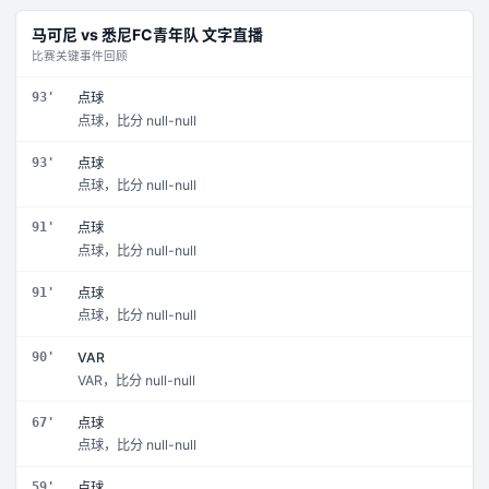
马可尼
vs
悉尼FC青年队
文字直播
比赛关键事件回顾
93'
点球
点球，比分 null-null
93'
点球
点球，比分 null-null
91'
点球
点球，比分 null-null
91'
点球
点球，比分 null-null
90'
VAR
VAR，比分 null-null
67'
点球
点球，比分 null-null
59'
点球