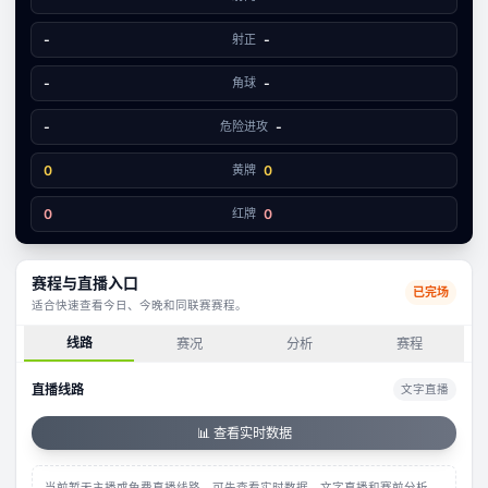
1
3
-
射正
-
-
角球
-
-
危险进攻
-
0
黄牌
0
0
红牌
0
赛程与直播入口
已完场
适合快速查看今日、今晚和同联赛赛程。
线路
赛况
分析
赛程
直播线路
文字直播
📊 查看实时数据
当前暂无主播或免费直播线路，可先查看实时数据、文字直播和赛前分析。