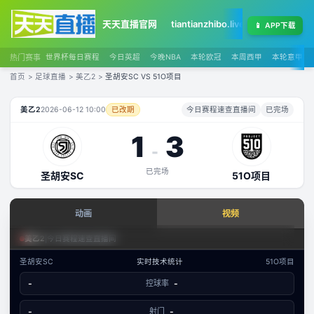
天天直播官网
tiantianzhibo.live
天天足球赛程
📱
APP下载
热门赛事
世界杯每日赛程
今日英超
今晚NBA
本轮欧冠
本周西甲
本轮意甲
首页
>
足球直播
>
美乙2
>
圣胡安SC VS 51O项目
圣胡安SC
VS
51O项目
直播
美乙2
2026-06-12 10:00
已改期
今日赛程速查直播间
已完场
1
3
-
已完场
圣胡安SC
51O项目
查看实时数据
动画
视频
赛事分析 · 历史数据
足球场景态势
美乙2
|
今日赛程速查直播间
美乙2
·
攻防态势
圣胡安SC
实时技术统计
51O项目
数据视图
-
控球率
-
-
已结束
圣胡安SC
51O项目
文字数据同步
-
射门
-