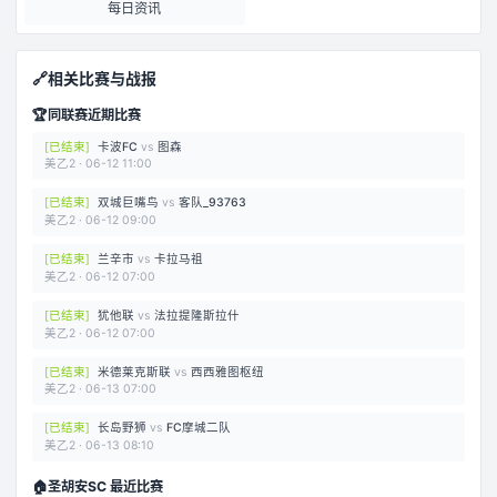
每日资讯
🔗
相关比赛与战报
🏆
同联赛近期比赛
[
已结束
]
卡波FC
vs
图森
美乙2
·
06-12 11:00
[
已结束
]
双城巨嘴鸟
vs
客队_93763
美乙2
·
06-12 09:00
[
已结束
]
兰辛市
vs
卡拉马祖
美乙2
·
06-12 07:00
[
已结束
]
犹他联
vs
法拉提隆斯拉什
美乙2
·
06-12 07:00
[
已结束
]
米德莱克斯联
vs
西西雅图枢纽
美乙2
·
06-13 07:00
[
已结束
]
长岛野狮
vs
FC摩城二队
美乙2
·
06-13 08:10
🏠
圣胡安SC 最近比赛