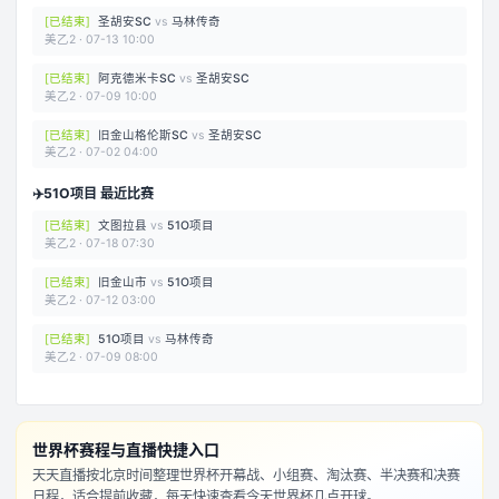
[
已结束
]
圣胡安SC
vs
马林传奇
美乙2
·
07-13 10:00
[
已结束
]
阿克德米卡SC
vs
圣胡安SC
美乙2
·
07-09 10:00
[
已结束
]
旧金山格伦斯SC
vs
圣胡安SC
美乙2
·
07-02 04:00
✈️
51O项目 最近比赛
[
已结束
]
文图拉县
vs
51O项目
美乙2
·
07-18 07:30
[
已结束
]
旧金山市
vs
51O项目
美乙2
·
07-12 03:00
[
已结束
]
51O项目
vs
马林传奇
美乙2
·
07-09 08:00
世界杯赛程与直播快捷入口
天天直播按北京时间整理世界杯开幕战、小组赛、淘汰赛、半决赛和决赛
日程，适合提前收藏，每天快速查看今天世界杯几点开球。