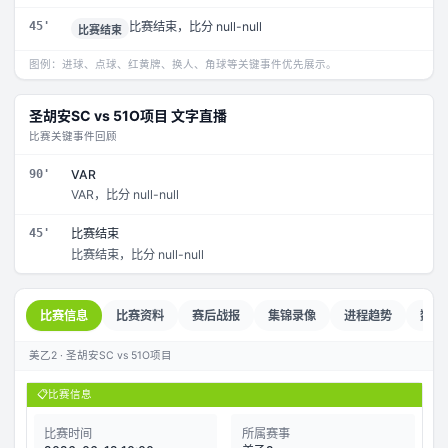
45'
比赛结束，比分 null-null
比赛结束
图例：进球、点球、红黄牌、换人、角球等关键事件优先展示。
圣胡安SC
vs
51O项目
文字直播
比赛关键事件回顾
90'
VAR
VAR，比分 null-null
45'
比赛结束
比赛结束，比分 null-null
比赛信息
比赛资料
赛后战报
集锦录像
进程趋势
数据
美乙2 · 圣胡安SC vs 51O项目
📋
比赛信息
比赛时间
所属赛事