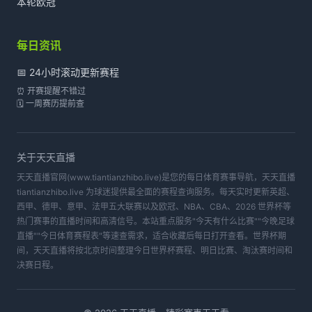
本轮欧冠
每日资讯
📅 24小时滚动更新赛程
⏰ 开赛提醒不错过
🗓️ 一周赛历提前查
关于
天天直播
天天直播官网(www.tiantianzhibo.live)是您的每日体育赛事导航，天天直播
tiantianzhibo.live 为球迷提供最全面的赛程查询服务。每天实时更新英超、
西甲、德甲、意甲、法甲五大联赛以及欧冠、NBA、CBA、2026 世界杯等
热门赛事的直播时间和高清信号。本站重点服务"今天有什么比赛""今晚足球
直播""今日体育赛程表"等速查需求，适合收藏后每日打开查看。世界杯期
间，天天直播将按北京时间整理今日世界杯赛程、明日比赛、淘汰赛时间和
决赛日程。