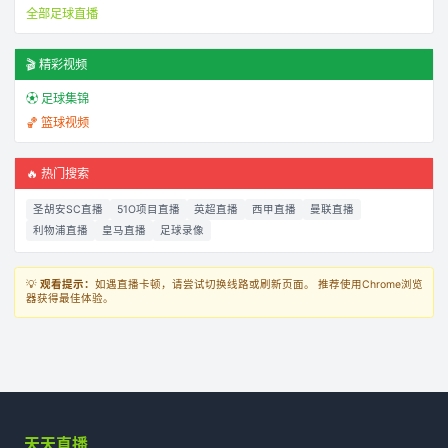
全部足球直播
🎬 精彩视频
⚽ 足球集锦
🏀 篮球视频
🔥 热门搜索
圣胡安SC直播
51O项目直播
英超直播
西甲直播
曼联直播
利物浦直播
皇马直播
足球录像
💡
观看提示：
如遇直播卡顿，请尝试切换线路或刷新页面。 推荐使用Chrome浏览
器获得最佳体验。
天天直播