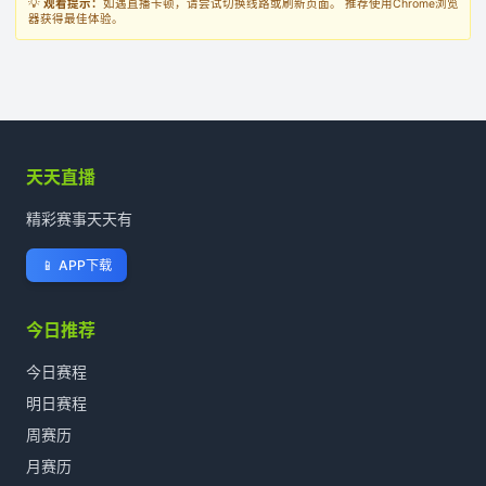
💡
观看提示：
如遇直播卡顿，请尝试切换线路或刷新页面。 推荐使用Chrome浏览
器获得最佳体验。
天天直播
精彩赛事天天有
📱
APP下载
今日推荐
今日赛程
明日赛程
周赛历
月赛历