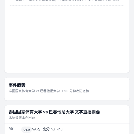
事件趋势
泰国国家体育大学
vs
巴吞他尼大学
0-90 分钟攻防态势
泰国国家体育大学
vs
巴吞他尼大学
文字直播摘要
比赛关键事件回顾
90'
VAR，比分 null-null
VAR