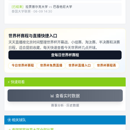
[
已结束
]
拉贾普尔克大学
vs
巴吞他尼大学
泰国大学联赛
·
06-09 14:30
世界杯赛程与直播快捷入口
天天直播按北京时间整理世界杯开幕战、小组赛、淘汰赛、半决赛和决赛
日程，适合提前收藏，每天快速查看今天世界杯几点开球。
查每日世界杯赛程
今日世界杯赛程
世界杯免费直播
世界杯直播入口
世界杯赛程表
⚡ 快速观看
📊 查看实时数据
赛事分析 · 历史数据
⚽ 相关球队
→
泰国国家体育大学
全部比赛