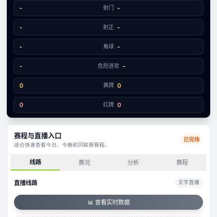
自贡足协队
云南爨合
文字数据同步
-
射门
-
2
1
-
射正
-
-
角球
-
-
危险进攻
-
0
黄牌
0
0
红牌
0
赛程与直播入口
已完场
适合快速查看今日、今晚和同联赛赛程。
线路
赛况
分析
赛程
直播线路
文字直播
📊 查看实时数据