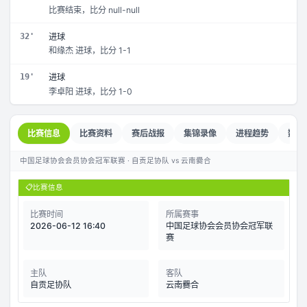
比赛结束，比分 null-null
32'
进球
和缘杰 进球，比分 1-1
19'
进球
李卓阳 进球，比分 1-0
比赛信息
比赛资料
赛后战报
集锦录像
进程趋势
数据
中国足球协会会员协会冠军联赛 · 自贡足协队 vs 云南爨合
📋
比赛信息
比赛时间
所属赛事
2026-06-12 16:40
中国足球协会会员协会冠军联
赛
主队
客队
自贡足协队
云南爨合