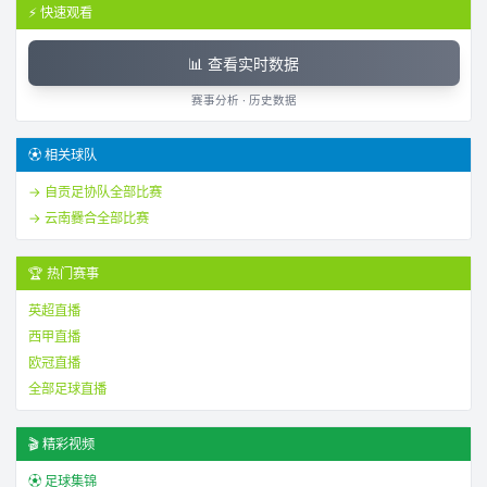
⚡ 快速观看
📊 查看实时数据
赛事分析 · 历史数据
⚽ 相关球队
→
自贡足协队
全部比赛
→
云南爨合
全部比赛
🏆 热门赛事
英超直播
西甲直播
欧冠直播
全部足球直播
🎬 精彩视频
⚽ 足球集锦