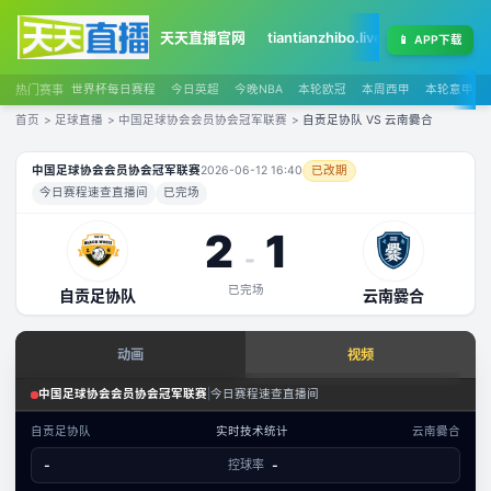
天天直播官网
tiantianzhibo.live
天天足球赛程
📱
APP下载
热门赛事
世界杯每日赛程
今日英超
今晚NBA
本轮欧冠
本周西甲
本轮意甲
首页
>
足球直播
>
中国足球协会会员协会冠军联赛
>
自贡足协队 VS 云南爨合
自贡足协队
VS
云南爨合
直播
中国足球协会会员协会冠军联赛
2026-06-12 16:40
已改期
今日赛程速查直播间
已完场
2
1
-
已完场
自贡足协队
云南爨合
查看实时数据
动画
视频
赛事分析 · 历史数据
足球场景态势
中国足球协会会员协会冠军联赛
|
今日赛程速查直播间
中国足球协会会员协会冠军联赛
·
攻防态势
自贡足协队
实时技术统计
云南爨合
数据视图
-
控球率
-
-
已结束