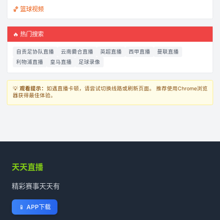
🏀 篮球视频
🔥 热门搜索
自贡足协队直播
云南爨合直播
英超直播
西甲直播
曼联直播
利物浦直播
皇马直播
足球录像
💡
观看提示：
如遇直播卡顿，请尝试切换线路或刷新页面。 推荐使用Chrome浏览
器获得最佳体验。
天天直播
精彩赛事天天有
📱
APP下载