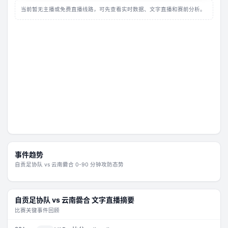
当前暂无主播或免费直播线路，可先查看实时数据、文字直播和赛前分析。
事件趋势
自贡足协队
vs
云南爨合
0-90 分钟攻防态势
自贡足协队
vs
云南爨合
文字直播摘要
比赛关键事件回顾