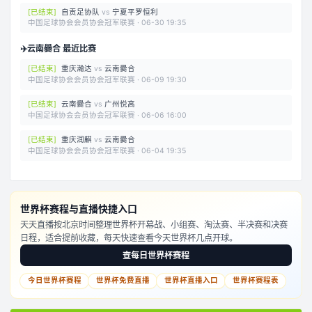
[
已结束
]
自贡足协队
vs
宁夏平罗恒利
中国足球协会会员协会冠军联赛
·
06-30 19:35
✈️
云南爨合 最近比赛
[
已结束
]
重庆瀚达
vs
云南爨合
中国足球协会会员协会冠军联赛
·
06-09 19:30
[
已结束
]
云南爨合
vs
广州悦高
中国足球协会会员协会冠军联赛
·
06-06 16:00
[
已结束
]
重庆润麒
vs
云南爨合
中国足球协会会员协会冠军联赛
·
06-04 19:35
世界杯赛程与直播快捷入口
天天直播按北京时间整理世界杯开幕战、小组赛、淘汰赛、半决赛和决赛
日程，适合提前收藏，每天快速查看今天世界杯几点开球。
查每日世界杯赛程
今日世界杯赛程
世界杯免费直播
世界杯直播入口
世界杯赛程表